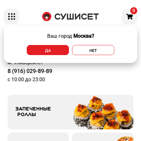
0
Ваш город
Москва?
Москва, Ленинский
проспект 82/2
ДА
НЕТ
м. Университет
8 (916) 029-89-89
с 10:00 до 23:00
Запеченные 

 роллы