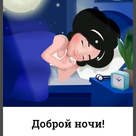
Горячее
Холодные 
роллы
Суши
Соусы
Сеты
Десерты
Доброй ночи!