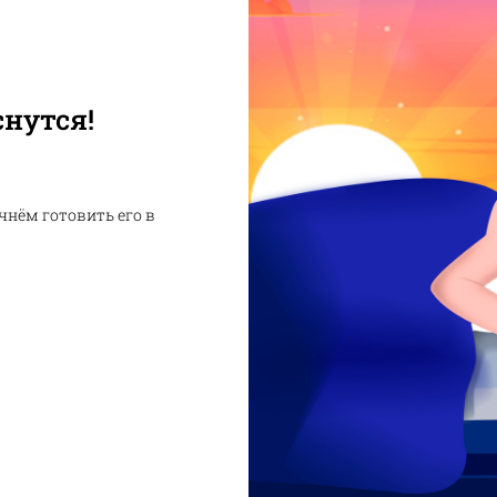
Сеты
снутся!
чнём готовить его в
Горячее
Суши
Салаты 