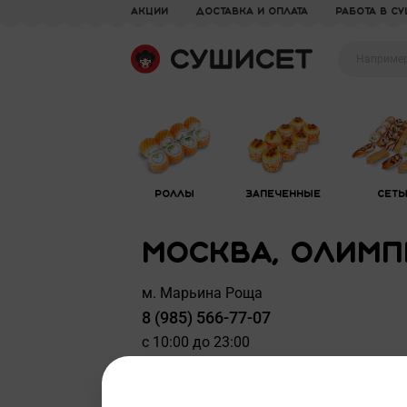
акции
доставка и оплата
Работа в С
Роллы
Запеченные
Сет
Москва, Олимпи
м. Марьина Роща
8 (985) 566-77-07
с 10:00 до 23:00