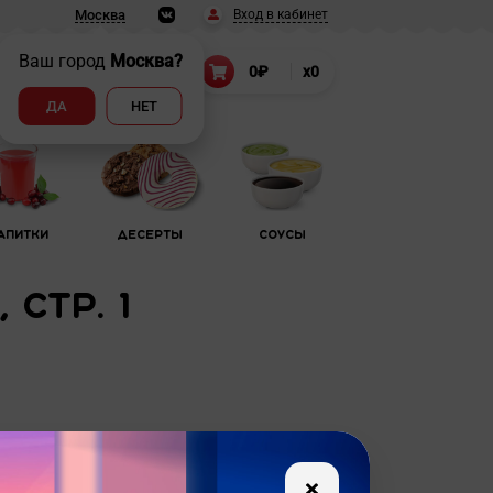
Вход в кабинет
Москва
Ваш город
Москва?
т
8 (495) 150-55-22
0₽
x0
.
ДА
НЕТ
апитки
Десерты
Соусы
стр. 1