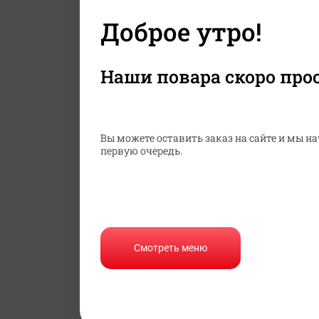
Доброе утро!
Запеченные 

 роллы
Наши повара скоро про
Вы можете оставить заказ на сайте и мы на
первую очередь.
Холодные 
роллы
Смотреть меню