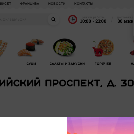
УШИСЕТ
франшиза
новости
Контакты
режим работы
доставка о
10:00 - 23:00
30 мин
ы
Суши
Салаты и закуски
Горячее
Н
йский проспект, д. 30, 